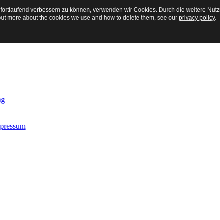
 fortlaufend verbessern zu können, verwenden wir Cookies. Durch die weitere Nu
 out more about the cookies we use and how to delete them, see our
privacy policy
.
ng
mpressum