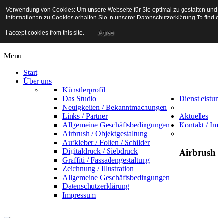
Verwendung von Cookies: Um unsere Webseite für Sie optimal zu gestalten und
Informationen zu Cookies erhalten Sie in unserer Datenschutzerklärung To find
Airbrush Studio
I accept cookies from this site.
Agree
Menu
Start
Über uns
Künstlerprofil
Das Studio
Dienstleistu
Neuigkeiten / Bekanntmachungen
Links / Partner
Aktuelles
Allgemeine Geschäftsbedingungen
Kontakt / I
Airbrush / Objektgestaltung
Aufkleber / Folien / Schilder
Digitaldruck / Siebdruck
Airbrush
Graffiti / Fassadengestaltung
Zeichnung / Illustration
Allgemeine Geschäftsbedingungen
Datenschutzerklärung
Impressum