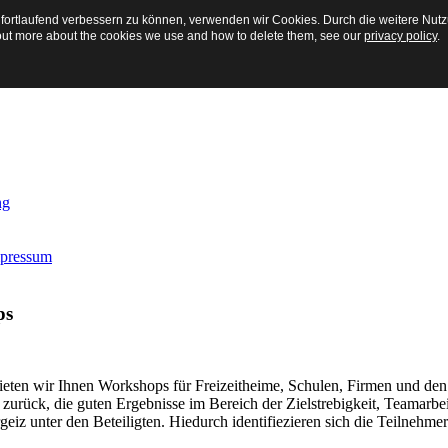
 fortlaufend verbessern zu können, verwenden wir Cookies. Durch die weitere Nu
 out more about the cookies we use and how to delete them, see our
privacy policy
.
ng
mpressum
ps
ieten wir Ihnen Workshops für Freizeitheime, Schulen, Firmen und den 
zurück, die guten Ergebnisse im Bereich der Zielstrebigkeit, Teamarbe
iz unter den Beteiligten. Hiedurch identifiezieren sich die Teilnehme