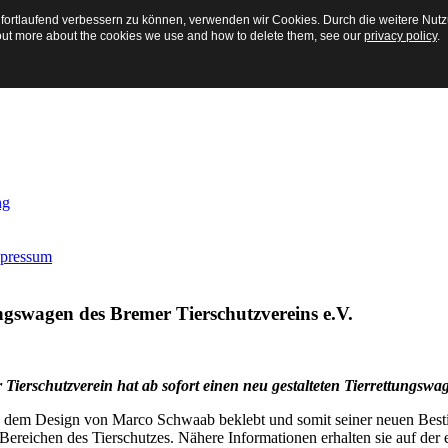
 fortlaufend verbessern zu können, verwenden wir Cookies. Durch die weitere Nu
 out more about the cookies we use and how to delete them, see our
privacy policy
.
ng
mpressum
ngswagen des Bremer Tierschutzvereins e.V.
Tierschutzverein hat ab sofort einen neu gestalteten Tierrettungswa
nd dem Design von Marco Schwaab beklebt und somit seiner neuen Bes
len Bereichen des Tierschutzes. Nähere Informationen erhalten sie auf d